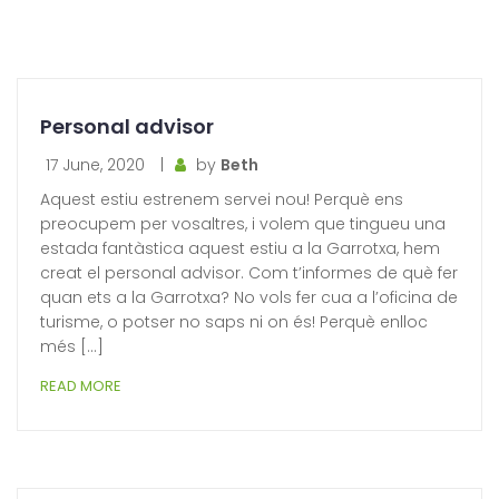
Personal advisor
17 June, 2020
|
by
Beth
Aquest estiu estrenem servei nou! Perquè ens
preocupem per vosaltres, i volem que tingueu una
estada fantàstica aquest estiu a la Garrotxa, hem
creat el personal advisor. Com t’informes de què fer
quan ets a la Garrotxa? No vols fer cua a l’oficina de
turisme, o potser no saps ni on és! Perquè enlloc
més […]
READ MORE