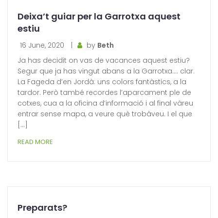
Deixa’t guiar per la Garrotxa aquest
estiu
16 June, 2020
|
by
Beth
Ja has decidit on vas de vacances aquest estiu?
Segur que ja has vingut abans a la Garrotxa…. clar.
La Fageda d’en Jordà: uns colors fantàstics, a la
tardor. Però també recordes l’aparcament ple de
cotxes, cua a la oficina d’informació i al final vàreu
entrar sense mapa, a veure què trobàveu. I el que
[…]
READ MORE
Preparats?