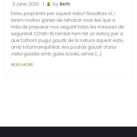
3 June, 2020
|
by
Beth
Esteu preparats per aquest estiu? Nosaltres sí, i
tenim moltes ganes de retrobar-nos! Així que a
més de preparar-nos seguint totes les mesures de
seguretat COVID-19, també hem fet un esforç per a
que tothom pugui gaudir de la natura aquest estiu
amb total tranquil·litat. Ara podràs gaudir d’una
visita guiada amb guies locals, sense […]
READ MORE